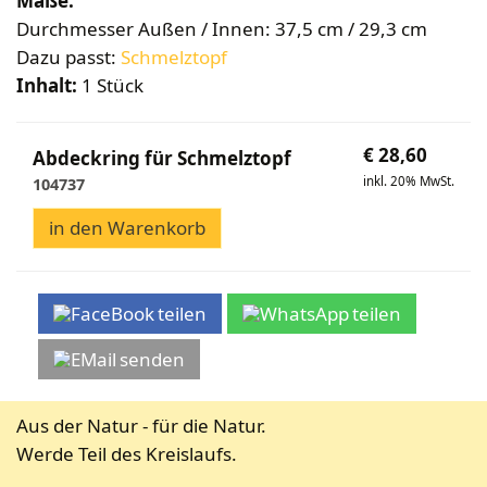
Maße:
Bekleidung
Wabenhonigwelt
Lagerung
Durchmesser Außen / Innen: 37,5 cm / 29,3 cm
Mundhygiene
Stockwaagen
Rähmchen & Zubehör
Propolisernte
Dazu passt:
Schmelztopf
Geschenke/Diverses
Bienenluft
Diverses
Pollenernte
Inhalt:
1 Stück
Fachliteratur
Imkerei
€
28,60
Abdeckring für Schmelztopf
Bienengesundheit
inkl. 20% MwSt.
104737
Bienenweide
Honig & Bienenprodukte
in den Warenkorb
Königinnenzucht
Diverse Fachliteratur
teilen
teilen
senden
Aus der Natur - für die Natur.
Werde Teil des Kreislaufs.