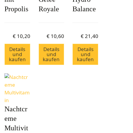
Propolis
Royale
Balance
€
10,20
€
10,60
€
21,40
Details
Details
Details
und
und
und
kaufen
kaufen
kaufen
Nachtcr
eme
Multivit