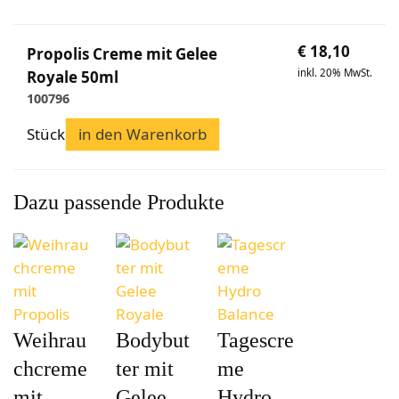
Bekleidung
Wabenhonigwelt
Lagerung
Mundhygiene
Stockwaagen
Rähmchen & Zubehör
Propolisernte
Geschenke/Diverses
€
18,10
Bienenluft
Propolis Creme mit Gelee
Diverses
Pollenernte
inkl. 20% MwSt.
Fachliteratur
Royale 50ml
100796
Imkerei
Bienengesundheit
Stück
in den Warenkorb
Bienenweide
Honig & Bienenprodukte
Dazu passende Produkte
Königinnenzucht
Diverse Fachliteratur
Weihrau
Bodybut
Tagescre
chcreme
ter mit
me
mit
Gelee
Hydro