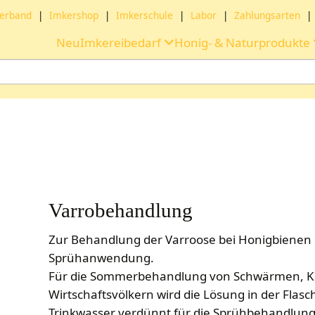
erband
|
Imkershop
|
Imkerschule
|
Labor
|
Zahlungsarten
|
Neu
Imkereibedarf
Honig- & Naturprodukte
Varrobehandlung
Zur Behandlung der Varroose bei Honigbienen
Sprühanwendung.
Für die Sommerbehandlung von Schwärmen, Ku
Wirtschaftsvölkern wird die Lösung in der Flasc
Trinkwasser verdünnt für die Sprühbehandlung