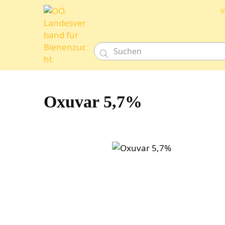
V

Oxuvar 5,7%