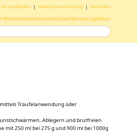
Versandkosten
|
Newsletteranmeldung
|
Anmelden
Bienenweide
Gutschein
Fachberatung
Aktion
 mittels Träufelanwendung oder
nstschwärmen, Ablegern und brutfreien
he mit 250 ml bei 275 g und 900 ml bei 1000g
.