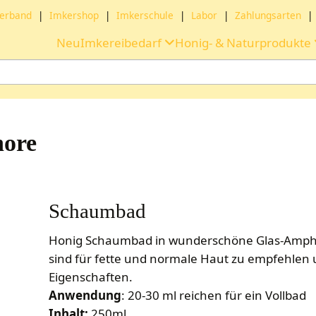
erband
|
Imkershop
|
Imkerschule
|
Labor
|
Zahlungsarten
|
Neu
Imkereibedarf
Honig- & Naturprodukte
ore
Schaumbad
Honig Schaumbad in wunderschöne Glas-Amphor
sind für fette und normale Haut zu empfehlen
Eigenschaften.
Anwendung
: 20-30 ml reichen für ein Vollbad
Inhalt:
250ml