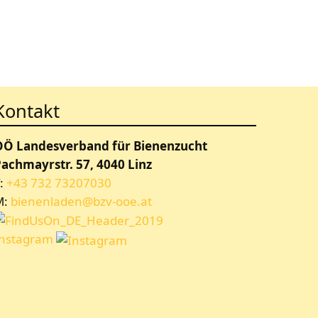
Kontakt
OÖ Landesverband für Bienenzucht
achmayrstr. 57, 4040 Linz
:
+43 732 73207030
M:
bienenladen@bzv-ooe.at
Instagram