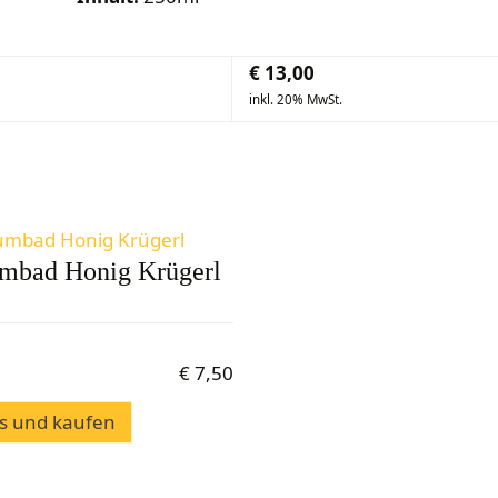
€
13,00
inkl. 20% MwSt.
mbad Honig Krügerl
€
7,50
ls und kaufen