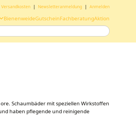
Versandkosten
|
Newsletteranmeldung
|
Anmelden
Bienenweide
Gutschein
Fachberatung
Aktion
e. Schaumbäder mit speziellen Wirkstoffen
 und haben pflegende und reinigende