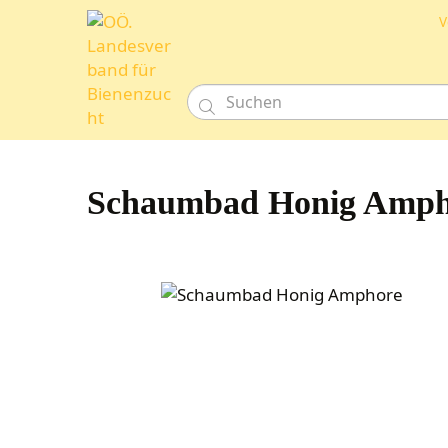
V

Schaumbad Honig Amph