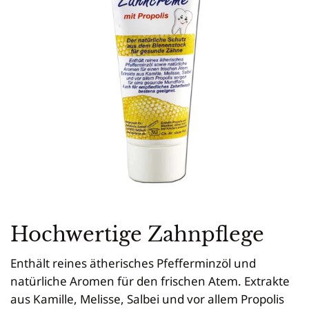
Newsletteranmeldung
Tierbedarf
Seifen
Gießformen
Vermarktung
Mini Plus
Königinnen zeichnen
Schleudern
Anmelden
Bienenpatenschaft
Cremen & Salben
Kerzen
Verkaufsgebinde
Dadant-Beuten & Kompatible Systeme
Diverses für Königinnenzucht
Siebe
Lippenpflege
Zubehör
Bekleidung
Wabenhonigwelt
Lagerung
Mundhygiene
Stockwaagen
Rähmchen & Zubehör
Propolisernte
Geschenke/Diverses
Bienenluft
Diverses
Pollenernte
Fachliteratur
Imkerei
Bienengesundheit
Bienenweide
Honig & Bienenprodukte
Königinnenzucht
Hochwertige Zahnpflege
Diverse Fachliteratur
Enthält reines ätherisches Pfefferminzöl und
natürliche Aromen für den frischen Atem. Extrakte
aus Kamille, Melisse, Salbei und vor allem Propolis