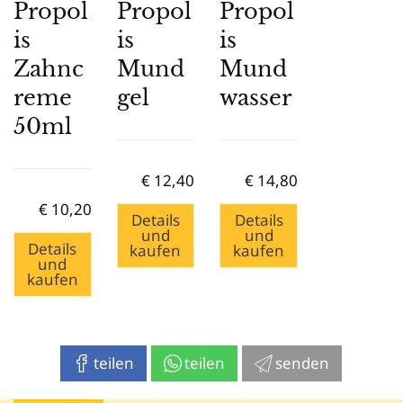
Propol
Propol
Propol
is
is
is
Zahnc
Mund
Mund
reme
gel
wasser
50ml
€
12,40
€
14,80
€
10,20
Details
Details
und
und
Details
kaufen
kaufen
und
kaufen
teilen
teilen
senden